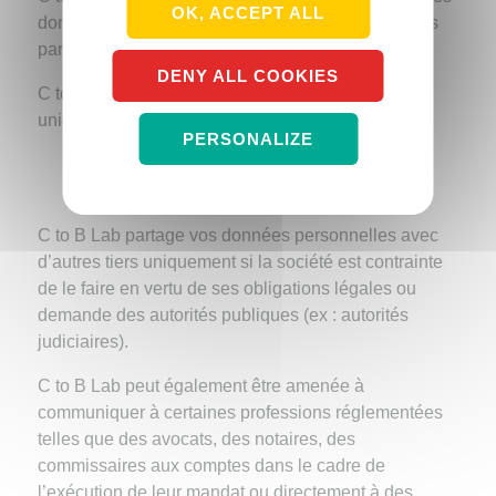
OK, ACCEPT ALL
données liées à la livraison d’un document ou colis
par voie postale.
DENY ALL COOKIES
C to B Lab partage vos données personnelles
uniquement avec les tiers suivants :
PERSONALIZE
Nos sous-traitants techniques (hébergement,
sécurité informatique …) ;
C to B Lab partage vos données personnelles avec
d’autres tiers uniquement si la société est contrainte
de le faire en vertu de ses obligations légales ou
demande des autorités publiques (ex : autorités
judiciaires).
C to B Lab peut également être amenée à
communiquer à certaines professions réglementées
telles que des avocats, des notaires, des
commissaires aux comptes dans le cadre de
l’exécution de leur mandat ou directement à des